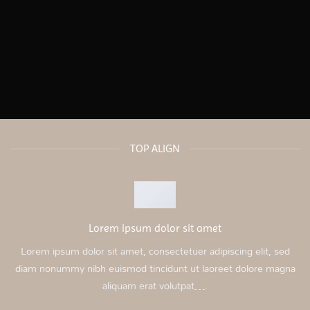
TOP ALIGN
Lorem ipsum dolor sit amet
Lorem ipsum dolor sit amet, consectetuer adipiscing elit, sed
diam nonummy nibh euismod tincidunt ut laoreet dolore magna
aliquam erat volutpat….