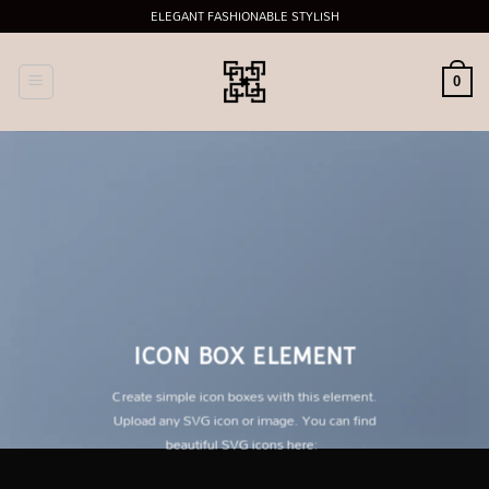
Skip
ELEGANT FASHIONABLE STYLISH
to
content
0
ICON BOX ELEMENT
Create simple icon boxes with this element.
Upload any SVG icon or image. You can find
beautiful SVG icons here: