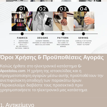
Όροι Χρήσης & Προϋποθέσεις Αγοράς
Καλώς ήρθατε στο ηλεκτρονικό κατάστημα
G-
Apostolou.com
. Η χρήση της ιστοσελίδας και η
πραγματοποίηση αγορών μέσω αυτής προϋποθέτουν την
ανεπιφύλακτη αποδοχή των παρακάτω όρων.
Παρακαλούμε διαβάστε τους προσεκτικά πριν
χρησιμοποιήσετε το ηλεκτρονικό μας κατάστημα.
1. Αντικείμενο